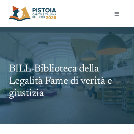
Skip
to
Toggle
content
Navigati
Pistoia per la lettura
Eventi
BILL-Biblioteca della
Mostre
Legalità Fame di verità e
Governance
giustizia
Partecipa
Gioca