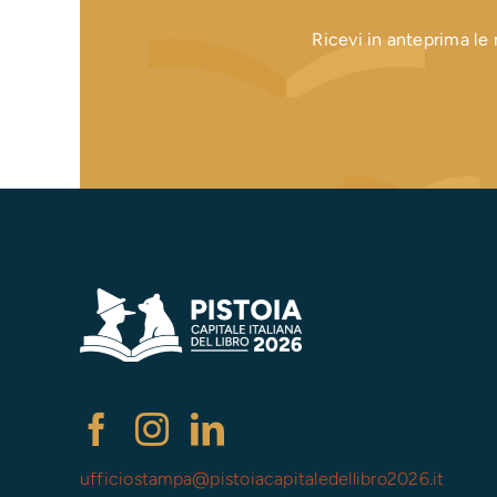
Ricevi in anteprima le n
ufficiostampa@
pistoiacapitaledellibro2026.it