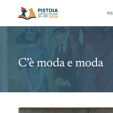
Skip
to
PI
content
C’è moda e moda