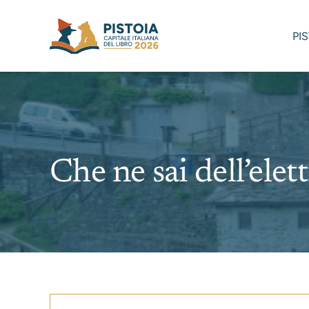
Skip
to
PI
content
Che ne sai dell’ele