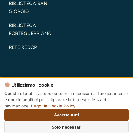
BIBLIOTECA SAN
GIORGIO
BIBLIOTECA
FORTEGUERRIANA
RETE REDOP
Utilizziamo i cookie
Comune di Pistoia – Piazza del Duomo, 1 – 51100 –
Questo sito utilizza cookie tecnici necessari al funzionamento
e cookie analitici per migliorare la tua esperienza di
Pistoia – Codice Fiscale: 00108690470 Partita IVA:
navigazione.
Leggi la Cookie Policy
00108690470
Accetta tutti
PEC:
comune.pistoia@postacert.toscana.it
Centralino Unico:
0573 3711
Numero verde
Solo necessari
PistoiaInforma:
800 012 146
. |
Privacy Policy
–