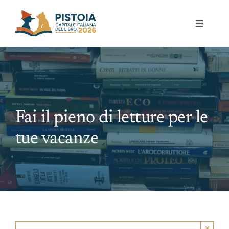
Skip
to
Toggle
content
Navigati
Pistoia per la lettura
Eventi
Fai il pieno di letture per le
Mostre
tue vacanze
Governance
Partecipa
Gioca
×