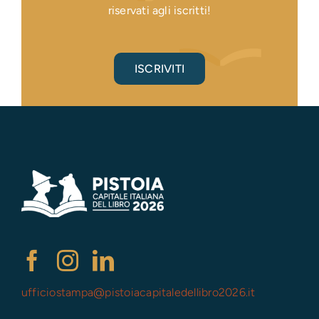
riservati agli iscritti!
ISCRIVITI
ufficiostampa@
pistoiacapitaledellibro2026.it