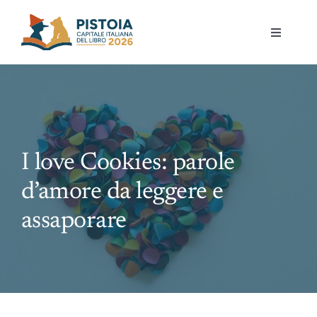
Skip
to
Toggle
content
Navigati
Pistoia per la lettura
Eventi
I love Cookies: parole
Mostre
d’amore da leggere e
Governance
assaporare
Partecipa
Gioca