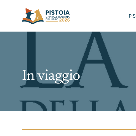
Skip
to
PI
content
In viaggio