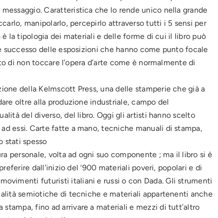
l messaggio. Caratteristica che lo rende unico nella grande
ccarlo, manipolarlo, percepirlo attraverso tutti i 5 sensi per
è la tipologia dei materiali e delle forme di cui il libro può
rande successo delle esposizioni che hanno come punto focale
ivieto di non toccare l’opera d’arte come è normalmente di
azione della Kelmscott Press, una delle stamperie che già a
dare oltre alla produzione industriale, campo del
lità del diverso, del libro. Oggi gli artisti hanno scelto
 ad essi. Carte fatte a mano, tecniche manuali di stampa,
o stati spesso
cura personale, volta ad ogni suo componente ; ma il libro si è
preferire dall’inizio del ‘900 materiali poveri, popolari e di
vimenti futuristi italiani e russi o con Dada. Gli strumenti
zialità semiotiche di tecniche e materiali appartenenti anche
stampa, fino ad arrivare a materiali e mezzi di tutt’altro