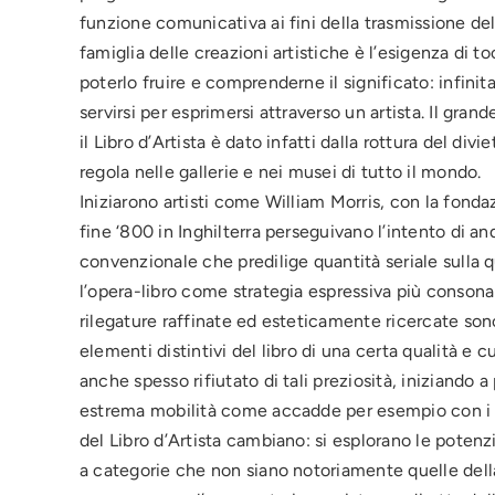
funzione comunicativa ai fini della trasmissione de
famiglia delle creazioni artistiche è l’esigenza di to
poterlo fruire e comprenderne il significato: infinita 
servirsi per esprimersi attraverso un artista. Il g
il Libro d’Artista è dato infatti dalla rottura del d
regola nelle gallerie e nei musei di tutto il mondo.
Iniziarono artisti come William Morris, con la fond
fine ‘800 in Inghilterra perseguivano l’intento di an
convenzionale che predilige quantità seriale sulla qua
l’opera-libro come strategia espressiva più consona
rilegature raffinate ed esteticamente ricercate son
elementi distintivi del libro di una certa qualità e 
anche spesso rifiutato di tali preziosità, iniziando a 
estrema mobilità come accadde per esempio con i mo
del Libro d’Artista cambiano: si esplorano le poten
a categorie che non siano notoriamente quelle della 