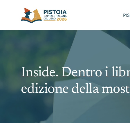
Skip
to
PI
content
Inside. Dentro i libri
edizione della most