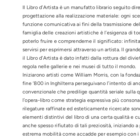
Il Libro d’Artista è un manufatto librario seguito di
progettazione alla realizzazione materiale: ogni sce
funzione comunicativa ai fini della trasmissione de
famiglia delle creazioni artistiche è l’esigenza di to
poterlo fruire e comprenderne il significato: infinita 
servirsi per esprimersi attraverso un artista. Il g
il Libro d’Artista è dato infatti dalla rottura del d
regola nelle gallerie e nei musei di tutto il mondo.
Iniziarono artisti come William Morris, con la fond
fine ‘800 in Inghilterra perseguivano l’intento di an
convenzionale che predilige quantità seriale sulla qua
l’opera-libro come strategia espressiva più consona
rilegature raffinate ed esteticamente ricercate son
elementi distintivi del libro di una certa qualità e 
anche spesso rifiutato di tali preziosità, iniziando a 
estrema mobilità come accadde per esempio con i mo