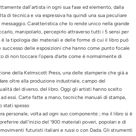
rettamente dall’artista in ogni sua fase ed elemento, dalla
lta di tecnica e via espressiva ha quindi una sua peculiare
l messaggio. Caratteristica che lo rende unico nella grande
ccarlo, manipolarlo, percepirlo attraverso tutti i 5 sensi per
è la tipologia dei materiali e delle forme di cui il libro può
rande successo delle esposizioni che hanno come punto focale
ivieto di non toccare l’opera d’arte come è normalmente di
azione della Kelmscott Press, una delle stamperie che già a
dare oltre alla produzione industriale, campo del
lità del diverso, del libro. Oggi gli artisti hanno scelto
 ad essi. Carte fatte a mano, tecniche manuali di stampa,
o stati spesso
cura personale, volta ad ogni suo componente ; ma il libro si è
preferire dall’inizio del ‘900 materiali poveri, popolari e di
vimenti futuristi italiani e russi o con Dada. Gli strumenti