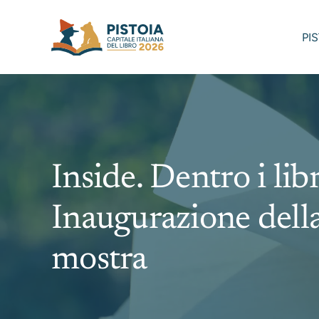
Skip
to
PI
content
Inside. Dentro i libr
Inaugurazione della
mostra