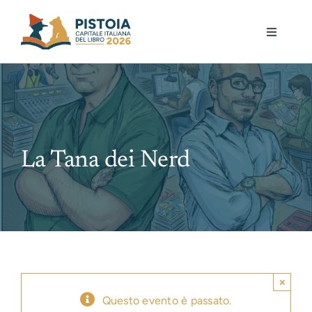
Skip
to
Toggle
content
Navigati
Pistoia per la lettura
Eventi
La Tana dei Nerd
Mostre
Governance
Partecipa
×
Gioca
Questo evento è passato.