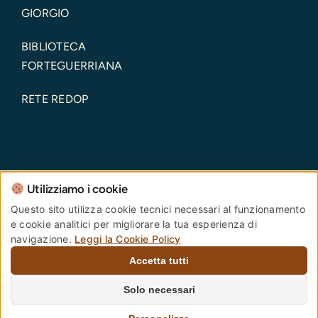
GIORGIO
BIBLIOTECA
FORTEGUERRIANA
RETE REDOP
Utilizziamo i cookie
Comune di Pistoia – Piazza del Duomo, 1 – 51100 –
Questo sito utilizza cookie tecnici necessari al funzionamento
e cookie analitici per migliorare la tua esperienza di
Pistoia – Codice Fiscale: 00108690470 Partita IVA:
navigazione.
Leggi la Cookie Policy
00108690470
Accetta tutti
PEC:
comune.pistoia@postacert.toscana.it
Centralino Unico:
0573 3711
Numero verde
Solo necessari
PistoiaInforma:
800 012 146
. |
Privacy Policy
–