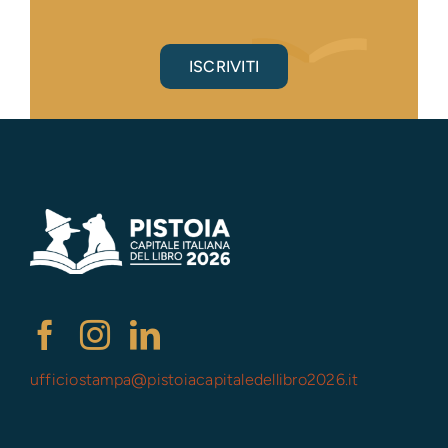
ISCRIVITI
ufficiostampa@
pistoiacapitaledellibro2026.it