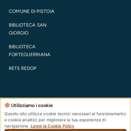
COMUNE DI PISTOIA
BIBLIOTECA SAN
GIORGIO
BIBLIOTECA
FORTEGUERRIANA
RETE REDOP
Utilizziamo i cookie
Comune di Pistoia – Piazza del Duomo, 1 – 51100 –
Questo sito utilizza cookie tecnici necessari al funzionamento
e cookie analitici per migliorare la tua esperienza di
Pistoia – Codice Fiscale: 00108690470 Partita IVA:
navigazione.
Leggi la Cookie Policy
00108690470