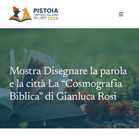
Skip
to
Toggle
content
Navigati
Pistoia per la lettura
Eventi
Mostra Disegnare la parola
Mostre
e la città La “Cosmografia
Governance
Biblica” di Gianluca Rosi
Partecipa
Gioca