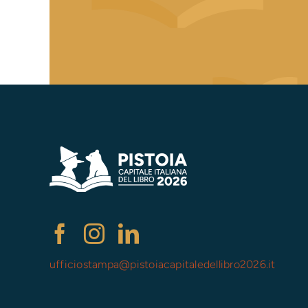
ufficiostampa@
pistoiacapitaledellibro2026.it