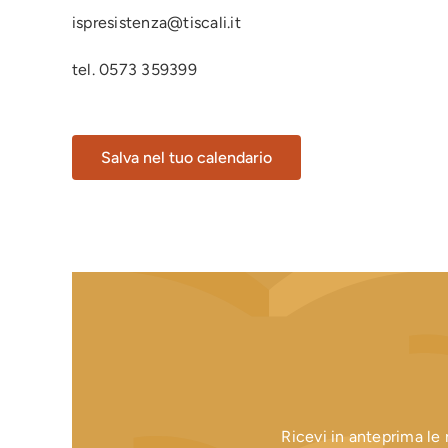
ispresistenza@tiscali.it
tel. 0573 359399
Salva nel tuo calendario
Ricevi in anteprima le n