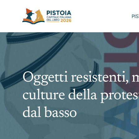
Skip
to
PI
content
Oggetti resistenti, 
culture della protest
dal basso