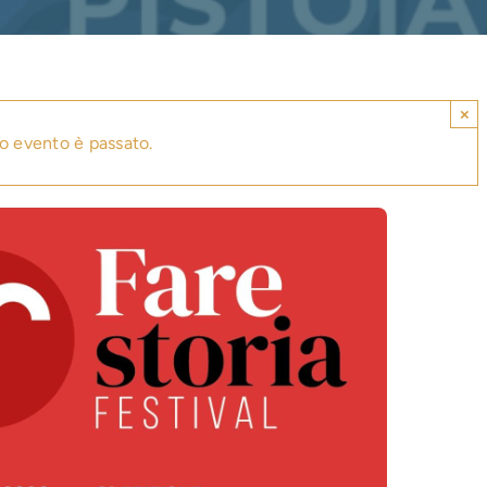
×
o evento è passato.