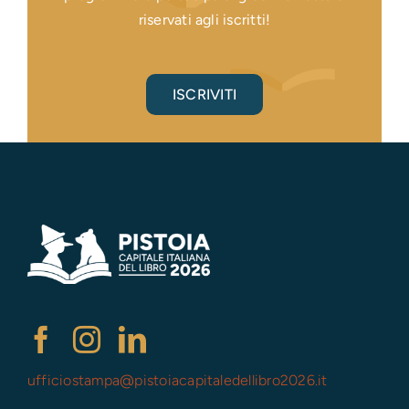
riservati agli iscritti!
ISCRIVITI
ufficiostampa@
pistoiacapitaledellibro2026.it