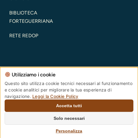
BIBLIOTECA
FORTEGUERRIANA
RETE REDOP
Utilizziamo i cookie
Comune di Pistoia – Piazza del Duomo, 1 – 51100 –
Questo sito utilizza cookie tecnici necessari al funzionamento
e cookie analitici per migliorare la tua esperienza di
Pistoia – Codice Fiscale: 00108690470 Partita IVA:
navigazione.
Leggi la Cookie Policy
00108690470
Accetta tutti
PEC:
comune.pistoia@postacert.toscana.it
Centralino Unico:
0573 3711
Numero verde
Solo necessari
PistoiaInforma:
800 012 146
. |
Privacy Policy
–
Personalizza
Cookie Policy