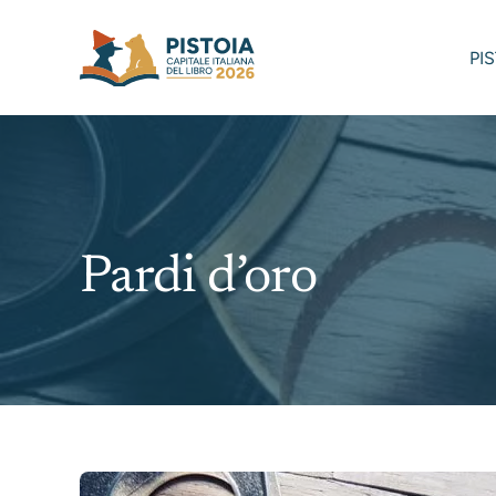
Skip
to
PI
content
Pardi d’oro