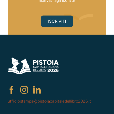
riservati agli iscritti!
ISCRIVITI
ufficiostampa@
pistoiacapitaledellibro2026.it