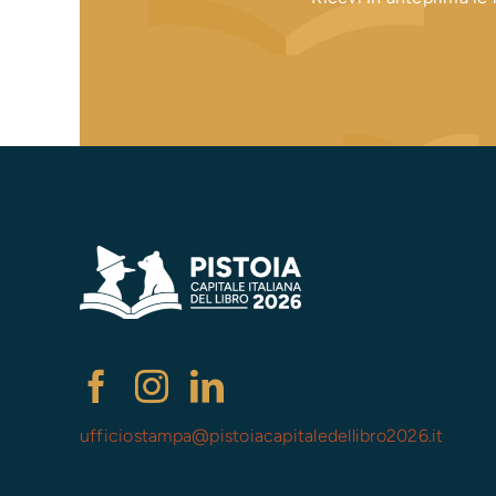
ufficiostampa@
pistoiacapitaledellibro2026.it