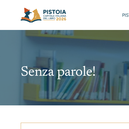
Skip
to
PI
content
Senza parole!