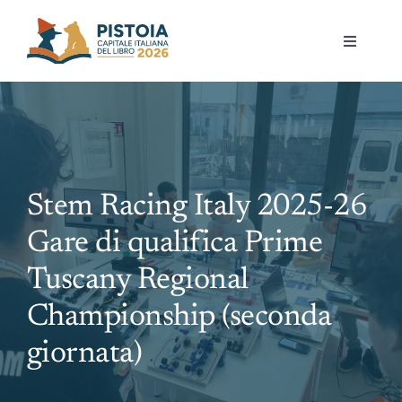
Skip
to
Toggle
content
Navigati
Pistoia per la lettura
Eventi
Stem Racing Italy 2025-26
Mostre
Gare di qualifica Prime
Governance
Tuscany Regional
Championship (seconda
Partecipa
giornata)
Gioca