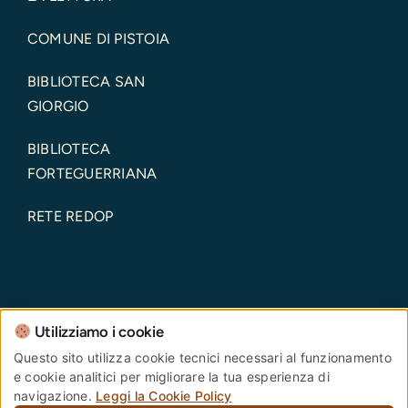
COMUNE DI PISTOIA
BIBLIOTECA SAN
GIORGIO
BIBLIOTECA
FORTEGUERRIANA
RETE REDOP
Utilizziamo i cookie
Comune di Pistoia – Piazza del Duomo, 1 – 51100 –
Questo sito utilizza cookie tecnici necessari al funzionamento
e cookie analitici per migliorare la tua esperienza di
Pistoia – Codice Fiscale: 00108690470 Partita IVA:
navigazione.
Leggi la Cookie Policy
00108690470