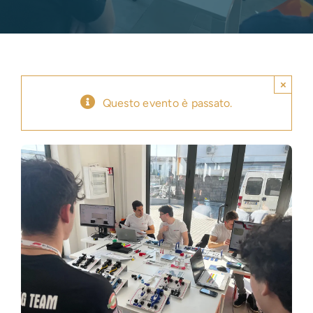
Press
News
×
Questo evento è passato.
Login