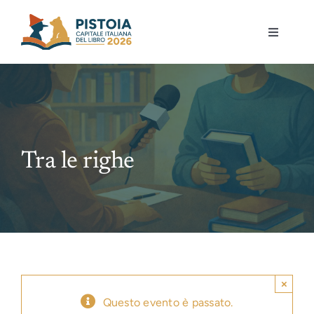
Skip
to
Toggle
content
Navigati
Pistoia per la lettura
Eventi
Tra le righe
Mostre
Governance
Partecipa
×
Gioca
Questo evento è passato.