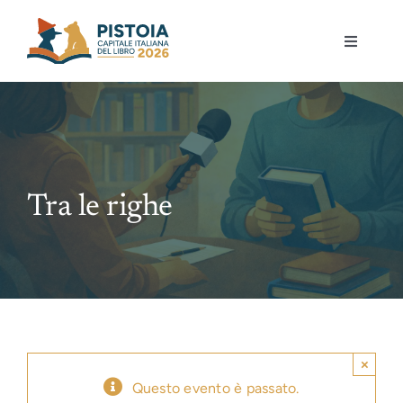
Skip
to
Toggle
content
Navigati
Pistoia per la lettura
Eventi
Tra le righe
Mostre
Governance
Partecipa
×
Gioca
Questo evento è passato.