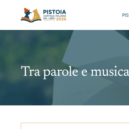
Skip
to
PI
content
Tra parole e music