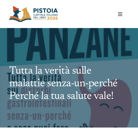
Skip
to
Toggle
content
Navigati
Pistoia per la lettura
Eventi
Tutta la verità sulle
Mostre
malattie senza-un-perché
Governance
Perché la tua salute vale!
Partecipa
Gioca