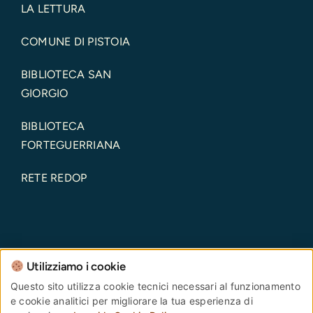
LA LETTURA
COMUNE DI PISTOIA
BIBLIOTECA SAN
GIORGIO
BIBLIOTECA
FORTEGUERRIANA
RETE REDOP
Utilizziamo i cookie
Comune di Pistoia – Piazza del Duomo, 1 – 51100 –
Questo sito utilizza cookie tecnici necessari al funzionamento
e cookie analitici per migliorare la tua esperienza di
Pistoia – Codice Fiscale: 00108690470 Partita IVA: