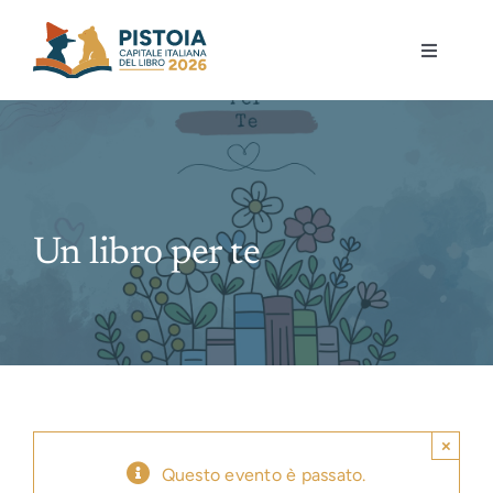
Skip
to
Toggle
content
Navigati
Pistoia per la lettura
Eventi
Un libro per te
Mostre
Governance
Partecipa
×
Gioca
Questo evento è passato.