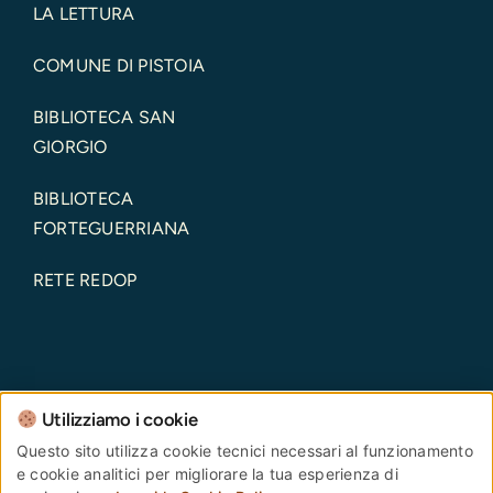
LA LETTURA
COMUNE DI PISTOIA
BIBLIOTECA SAN
GIORGIO
BIBLIOTECA
FORTEGUERRIANA
RETE REDOP
Utilizziamo i cookie
Comune di Pistoia – Piazza del Duomo, 1 – 51100 –
Questo sito utilizza cookie tecnici necessari al funzionamento
e cookie analitici per migliorare la tua esperienza di
Pistoia – Codice Fiscale: 00108690470 Partita IVA: