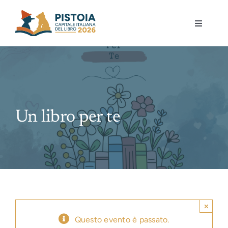
Skip
to
Toggle
content
Navigati
Pistoia per la lettura
Eventi
Un libro per te
Mostre
Governance
Partecipa
×
Gioca
Questo evento è passato.