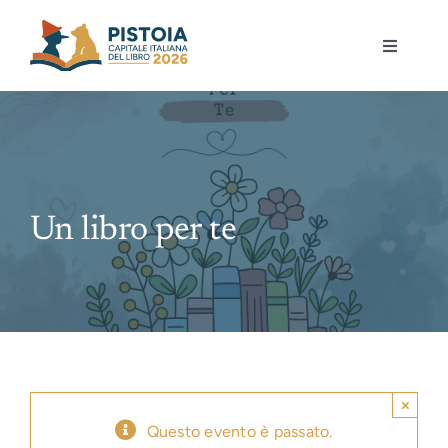
Skip
to
Toggle
content
Navigati
Pistoia per la lettura
Eventi
Un libro per te
Mostre
Governance
Partecipa
×
Gioca
Questo evento è passato.