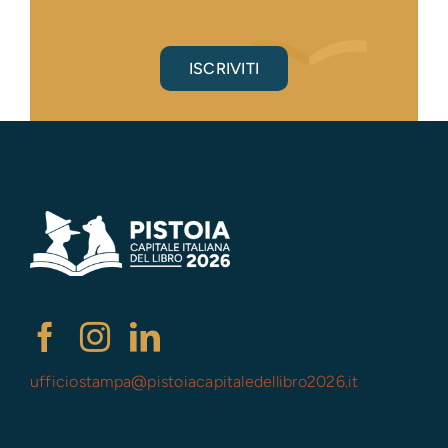
ISCRIVITI
ufficiostampa@
pistoiacapitaledellibro2026.it