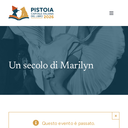
Skip
to
Toggle
content
Navigati
Pistoia per la lettura
Eventi
Un secolo di Marilyn
Mostre
Governance
Partecipa
×
Gioca
Questo evento è passato.