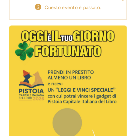
Questo evento è passato.
Press
News
Login