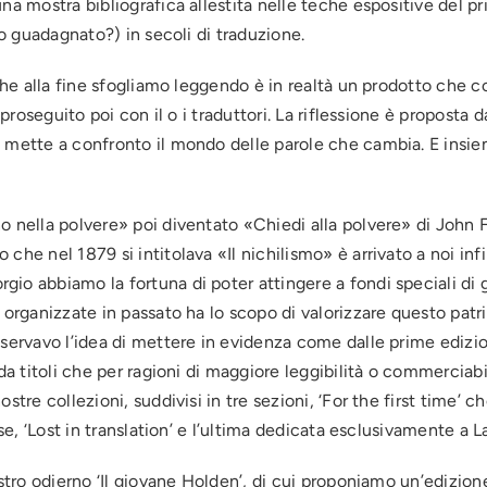
na mostra bibliografica allestita nelle teche espositive del pr
(o guadagnato?) in secoli di traduzione.
 che alla fine sfogliamo leggendo è in realtà un prodotto che 
 proseguito poi con il o i traduttori. La riflessione è proposta d
 mette a confronto il mondo delle parole che cambia. E insiem
o nella polvere» poi diventato «Chiedi alla polvere» di John 
he nel 1879 si intitolava «Il nichilismo» è arrivato a noi infi
o abbiamo la fortuna di poter attingere a fondi speciali di gr
 organizzate in passato ha lo scopo di valorizzare questo patri
ervavo l’idea di mettere in evidenza come dalle prime edizioni 
e da titoli che per ragioni di maggiore leggibilità o commerci
tre collezioni, suddivisi in tre sezioni, ‘For the first time’ c
ese, ‘Lost in translation’ e l’ultima dedicata esclusivamente a 
stro odierno ‘Il giovane Holden’, di cui proponiamo un’edizione 