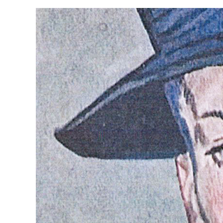
View
Larger
Image