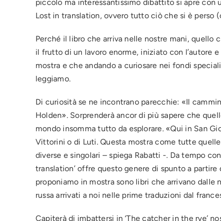
piccolo ma interessantissimo dibattito si apre con u
Lost in translation, ovvero tutto ciò che si è perso 
Perché il libro che arriva nelle nostre mani, quello
il frutto di un lavoro enorme, iniziato con l’autore e
mostra e che andando a curiosare nei fondi speciali
leggiamo.
Di curiosità se ne incontrano parecchie: «Il cammin
Holden». Sorprenderà ancor di più sapere che quello c
mondo insomma tutto da esplorare. «Qui in San Giorgi
Vittorini o di Luti. Questa mostra come tutte quelle
diverse e singolari – spiega Rabatti -. Da tempo cons
translation’ offre questo genere di spunto a partir
proponiamo in mostra sono libri che arrivano dalle nos
russa arrivati a noi nelle prime traduzioni dal franc
Capiterà di imbattersi in ‘The catcher in the rye’ no