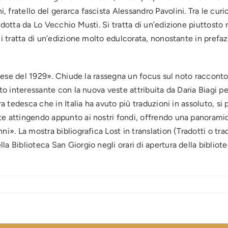
fratello del gerarca fascista Alessandro Pavolini. Tra le curio
dotta da Lo Vecchio Musti. Si tratta di un’edizione piuttosto r
Si tratta di un’edizione molto edulcorata, nonostante in prefaz
ancese del 1929». Chiude la rassegna un focus sul noto raccont
ito interessante con la nuova veste attribuita da Daria Biagi p
ra tedesca che in Italia ha avuto più traduzioni in assoluto, si
e attingendo appunto ai nostri fondi, offrendo una panoramica 
». La mostra bibliografica Lost in translation (Tradotti o tradi
a Biblioteca San Giorgio negli orari di apertura della bibliotec