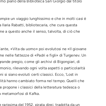
imo piano della Biblioteca San Giorgio dal titolo
compie un viaggio lunghissimo e che in molti casi è
a Ilaria Rabatti, bibliotecaria, che cura questa
e a questo anche il senso, talvolta, di ciò che
Fante, «Vita da uomo» poi evolutosi ne «Il giovane
ne nelle fattezze di «Padri e figli» di Turgenev. Un
ande pregio, come gli archivi di Bigongiari, di
monio, rilevando ogni volta aspetti o particolarità
si siano evoluti certi classici. Ecco, ‘Lost in
abilità hanno cambiato forma nel tempo. Quelli che
he propone i classici della letteratura tedesca o
La metamorfosi di Kafka.
rarissima del 1952, pirata direi, tradotta da un