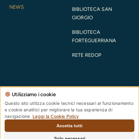
NEWS
BIBLIOTECA SAN
GIORGIO
BIBLIOTECA
FORTEGUERRIANA
RETE REDOP
Utilizziamo i cookie
Comune di Pistoia – Piazza del Duomo, 1 – 51100 –
Questo sito utilizza cookie tecnici necessari al funzionamento
e cookie analitici per migliorare la tua esperienza di
Pistoia – Codice Fiscale: 00108690470 Partita IVA:
navigazione.
Leggi la Cookie Policy
00108690470
Accetta tutti
PEC:
comune.pistoia@postacert.toscana.it
Centralino Unico:
0573 3711
Numero verde
Solo necessari