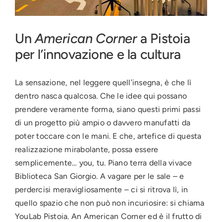
Press
Un
American Corner
a Pistoia
per l’innovazione e la cultura
News
La sensazione, nel leggere quell’insegna, è che lì
Login
dentro nasca qualcosa. Che le idee qui possano
prendere veramente forma, siano questi primi passi
di un progetto più ampio o davvero manufatti da
poter toccare con le mani. E che, artefice di questa
realizzazione mirabolante, possa essere
semplicemente… you, tu. Piano terra della vivace
Biblioteca San Giorgio. A vagare per le sale – e
perdercisi meravigliosamente – ci si ritrova lì, in
quello spazio che non può non incuriosire: si chiama
YouLab Pistoia. An American Corner ed è il frutto di