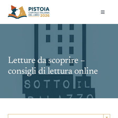
Skip
to
Toggle
content
Navigati
Pistoia per la lettura
Eventi
Letture da scoprire –
Mostre
consigli di lettura online
Governance
Partecipa
Gioca
×