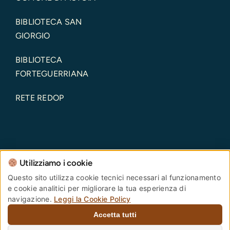
BIBLIOTECA SAN
GIORGIO
BIBLIOTECA
FORTEGUERRIANA
RETE REDOP
Utilizziamo i cookie
Comune di Pistoia – Piazza del Duomo, 1 – 51100 –
Questo sito utilizza cookie tecnici necessari al funzionamento
e cookie analitici per migliorare la tua esperienza di
Pistoia – Codice Fiscale: 00108690470 Partita IVA:
navigazione.
Leggi la Cookie Policy
00108690470
Accetta tutti
PEC:
comune.pistoia@postacert.toscana.it