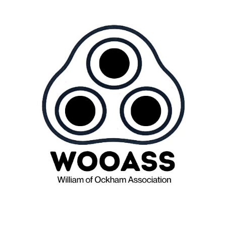
Press
News
Login