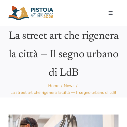
Skip
to
Toggle
content
Navigati
Pistoia per la lettura
La street art che rigenera
Eventi
la città — Il segno urbano
Mostre
di LdB
Governance
Home
News
La street art che rigenera la città — Il segno urbano di LdB
Partecipa
View
Gioca
Larger