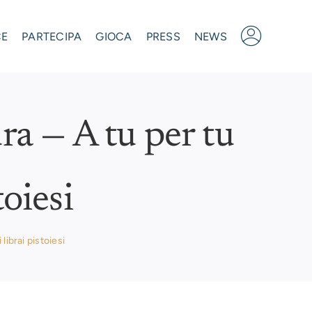
CE
PARTECIPA
GIOCA
PRESS
NEWS
ura — A tu per tu
toiesi
 librai pistoiesi