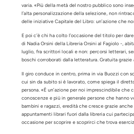
varia. «Più della metà del nostro pubblico sono ins
l’alta personalizzazione della selezione, non rintrac
delle iniziative Capitale del Libro: un’azione che n
E poi c’è chi ha colto l’occasione del titolo per da
di Nadia Orsini della Libreria Orsini al Fagiolo -, a
luglio, fra scrittori locali e non: percorsi letterari
boschi corroborati dalla letteratura. Gratuita grazie 
Il giro conduce in centro, prima in via Buozzi con sos
cui sin da subito si è lavorato, come spiega il diret
persona. «È un’azione per noi imprescindibile che 
conoscenze e più in generale persone che hanno vogli
bambini e ragazzi, eredità che cresce grazie anche a 
appuntamenti librari fuori dalla libreria cui parteci
occasione per scoprire e scoprirci che trova esercizi