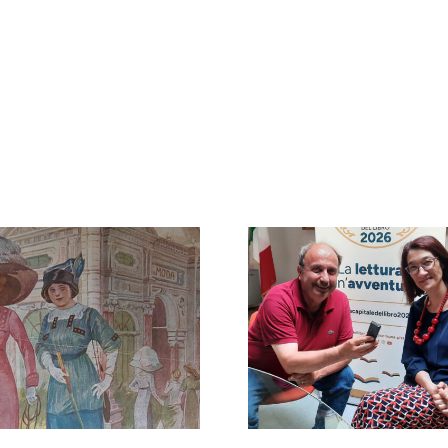
Tra farfalle
La voce dei libri —
colorati
Guida radiofonica
creatività e
agli eventi di Pistoia
per la natu
Capitale del Libro
illustrazion
Masia