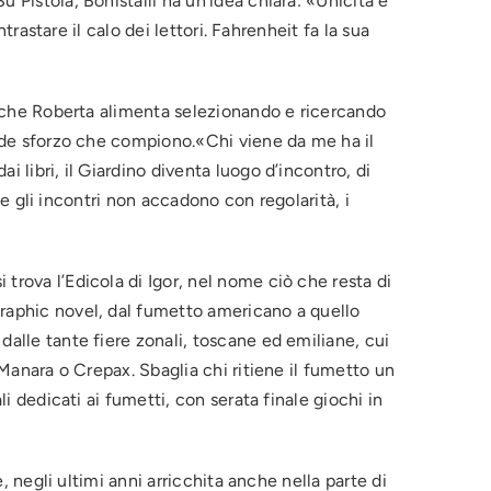
 Pistoia, Bonistalli ha un’idea chiara: «Unicità e
trastare il calo dei lettori. Fahrenheit fa la sua
ti che Roberta alimenta selezionando e ricercando
rande sforzo che compiono.«Chi viene da me ha il
 libri, il Giardino diventa luogo d’incontro, di
 se gli incontri non accadono con regolarità, i
trova l’Edicola di Igor, nel nome ciò che resta di
graphic novel, dal fumetto americano a quello
dalle tante fiere zonali, toscane ed emiliane, cui
 Manara o Crepax. Sbaglia chi ritiene il fumetto un
li dedicati ai fumetti, con serata finale giochi in
, negli ultimi anni arricchita anche nella parte di