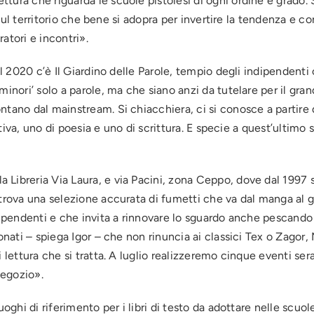
ura che riguarda le scuole pistoiesi di ogni ordine e grado. Su
 sul territorio che bene si adopra per invertire la tendenza e con
atori e incontri».
dal 2020 c’è Il Giardino delle Parole, tempio degli indipenden
‘minori’ solo a parole, ma che siano anzi da tutelare per il g
ano dal mainstream. Si chiacchiera, ci si conosce a partire dai
rativa, uno di poesia e uno di scrittura. E specie a quest’ultimo
ibreria Via Laura, e via Pacini, zona Ceppo, dove dal 1997 si 
 trova una selezione accurata di fumetti che va dal manga al 
dipendenti e che invita a rinnovare lo sguardo anche pescando 
onati – spiega Igor – che non rinuncia ai classici Tex o Zagor,
 lettura che si tratta. A luglio realizzeremo cinque eventi sera
negozio».
oghi di riferimento per i libri di testo da adottare nelle scuole