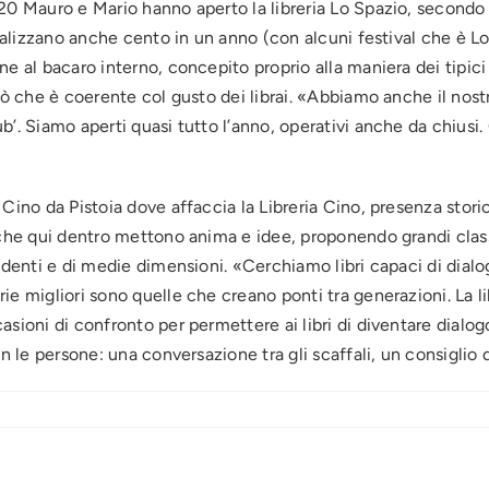
0 Mauro e Mario hanno aperto la libreria Lo Spazio, secondo at
realizzano anche cento in un anno (con alcuni festival che è L
e al bacaro interno, concepito proprio alla maniera dei tipici
iò che è coerente col gusto dei librai. «Abbiamo anche il nostr
. Siamo aperti quasi tutto l’anno, operativi anche da chiusi. C
Cino da Pistoia dove affaccia la Libreria Cino, presenza stori
che qui dentro mettono anima e idee, proponendo grandi classic
ndenti e di medie dimensioni. «Cerchiamo libri capaci di dialo
e migliori sono quelle che creano ponti tra generazioni. La li
asioni di confronto per permettere ai libri di diventare dialo
n le persone: una conversazione tra gli scaffali, un consiglio 