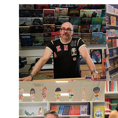
View
Larger
Image