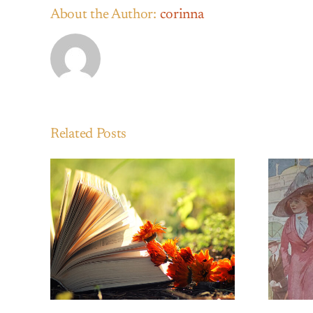
About the Author:
corinna
Related Posts
Una storia di moda
uglio
— Abiti e curiosità in
biblioteca