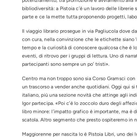
potenziamento, tra promozione e avviamento alla lett
bibliodiversità: a Pistoia c’è un lavoro delle librerie
parte e ce la mette tutta proponendo progetti, labor
Il viaggio librario prosegue in via Pagliucola dove 
con cura, nella convinzione che le etichette siano 
tempo e la curiosità di conoscere qualcosa che è lont
eventi, di ritrovo per i gruppi di lettura. Uno di nar
partecipanti sono sempre un po’ tristi».
Centro ma non troppo sono sia Corso Gramsci con la L
un trascorso a vender anche quotidiani. Oggi qui si
italiano, più una sezione novità che attinge agli in
Igor partecipa. «Poi c’è lo zoccolo duro degli affezi
libro minore: l’impatto grafico è importante, ma è di
scatola. Altro segmento che presto ospiteremo in 
Maggiorenne per nascita lo è Pistoia Libri, uno dei lu