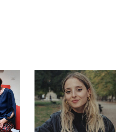
 e libri
 — La
L’avventura di Luglio
 l’amore
e Agosto
ra nelle
i di Sara
ni