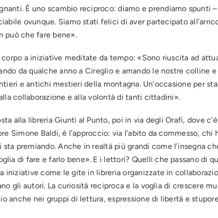
egnanti. È uno scambio reciproco: diamo e prendiamo spunti – 
ciabile ovunque. Siamo stati felici di aver partecipato all’arr
on può che fare bene».
re corpo a iniziative meditate da tempo: «Sono riuscita ad attu
bitando da qualche anno a Cireglio e amando le nostre colline e 
, sentieri e antichi mestieri della montagna. Un’occasione per st
alla collaborazione e alla volontà di tanti cittadini».
ta alla libreria Giunti al Punto, poi in via degli Orafi, dove c’
tore Simone Baldi, è l’approccio: via l’abito da commesso, chi ha
ci sta premiando. Anche in realtà più grandi come l’insegna
a di fare e farlo bene». E i lettori? Quelli che passano di qu
iniziative come le gite in libreria organizzate in collaborazio
pano gli autori. La curiosità reciproca e la voglia di crescere 
o anche nei gruppi di lettura, espressione di libertà e stupore 