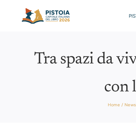
Skip
to
PI
content
Tra spazi da viv
con l
Home
New