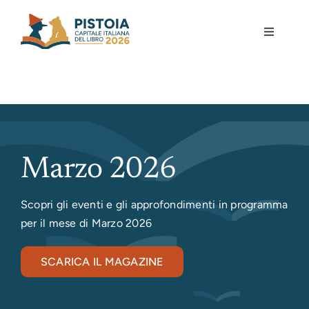
Skip
to
Toggle
content
Navigati
Pistoia per la lettura
Eventi
Mostre
Marzo 2026
Governance
Scopri gli eventi e gli approfondimenti in programma
per il mese di Marzo 2026
Partecipa
SCARICA IL MAGAZINE
Gioca