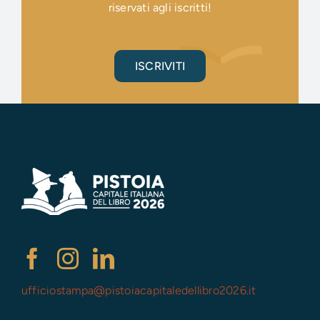
riservati agli iscritti!
ISCRIVITI
ufficiostampa@
pistoiacapitaledellibro2026.it